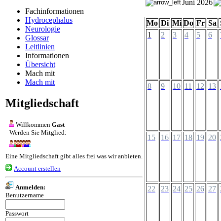
Juni 2026
Fachinformationen
Hydrocephalus
Mo
Di
Mi
Do
Fr
Sa
Neurologie
1
2
3
4
5
6
Glossar
Leitlinien
Informationen
Übersicht
Mach mit
Mach mit
8
9
10
11
12
13
Mitgliedschaft
Willkommen
Gast
Werden Sie Mitglied:
15
16
17
18
19
20
Eine Mitgliedschaft gibt alles frei was wir anbieten.
Account erstellen
Anmelden:
22
23
24
25
26
27
Benutzername
Passwort