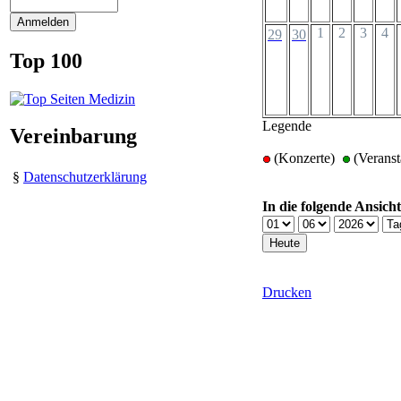
1
2
3
4
29
30
Top 100
Legende
Vereinbarung
(Konzerte)
(Verans
§
Datenschutzerklärung
In die folgende Ansich
Drucken