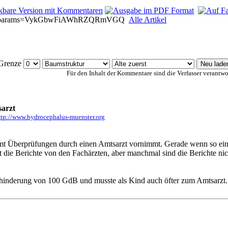
hp?opnparams=VykGbwFiAWhRZQRmVGQ
Alle Artikel
Grenze
Für den Inhalt der Kommentare sind die Verfasser verantwor
arzt
ttp://www.hydrocephalus-muenster.org
amt Überprüfungen durch einen Amtsarzt vornimmt. Gerade wenn so ein 
t die Berichte von den Fachärzten, aber manchmal sind die Berichte nic
inderung von 100 GdB und musste als Kind auch öfter zum Amtsarzt. Ich