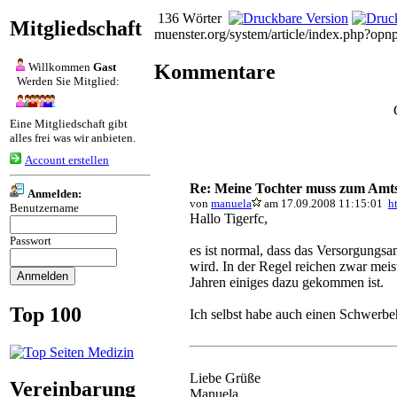
136 Wörter
Mitgliedschaft
muenster.org/system/article/index.p
Kommentare
Willkommen
Gast
Werden Sie Mitglied:
Eine Mitgliedschaft gibt
alles frei was wir anbieten.
Account erstellen
Re: Meine Tochter muss zum Amts
Anmelden:
von
manuela
am 17.09.2008 11:15:01
h
Benutzername
Hallo Tigerfc,
Passwort
es ist normal, dass das Versorgungs
wird. In der Regel reichen zwar meis
Jahren einiges dazu gekommen ist.
Top 100
Ich selbst habe auch einen Schwerbeh
Liebe Grüße
Vereinbarung
Manuela