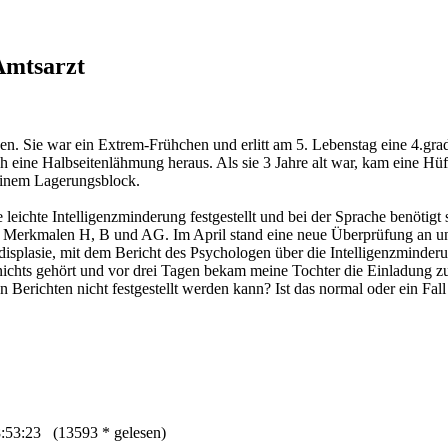
Amtsarzt
en. Sie war ein Extrem-Frühchen und erlitt am 5. Lebenstag eine 4.grad
sich eine Halbseitenlähmung heraus. Als sie 3 Jahre alt war, kam eine Hü
 einem Lagerungsblock.
leichte Intelligenzminderung festgestellt und bei der Sprache benötigt 
erkmalen H, B und AG. Im April stand eine neue Überprüfung an und
isplasie, mit dem Bericht des Psychologen über die Intelligenzminderu
nichts gehört und vor drei Tagen bekam meine Tochter die Einladung zu
Berichten nicht festgestellt werden kann? Ist das normal oder ein Fall
:53:23 (13593 * gelesen)