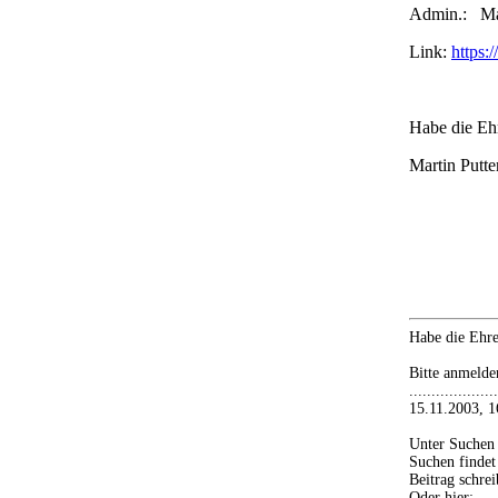
Admin.:
Ma
Link:
https:
Habe die Eh
Martin Putte
Habe die Ehr
Bitte anmelden
..................
15.11.2003, 16.02
Unter Suchen 
Suchen findet
Beitrag schre
Oder hier: