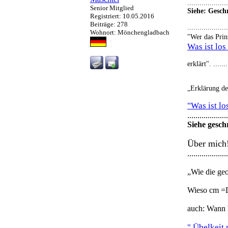
....................
Senior Mitglied
Siehe: Gesch
Registriert: 10.05.2016
Beiträge: 278
....................
Wohnort: Mönchengladbach
"Wer das Prin
Was ist lo
erklärt". .........
„Erklärung de
"Was ist l
....................
Siehe gesch
Über mich
....................
„Wie die ge
Wieso cm =D
auch: Wann 
" Übelkeit