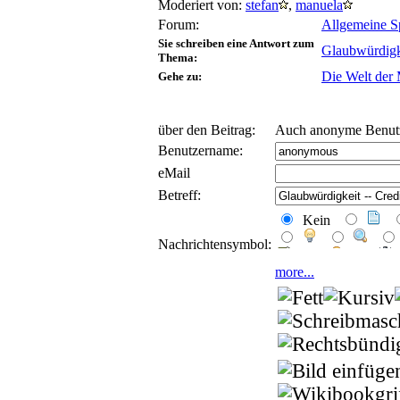
Moderiert von:
stefan
,
manuela
Forum:
Allgemeine S
Sie schreiben eine Antwort zum
Glaubwürdigkei
Thema:
Die Welt der
Gehe zu:
über den Beitrag:
Auch anonyme Benutz
Benutzername:
eMail
Betreff:
Kein
Nachrichtensymbol:
more...