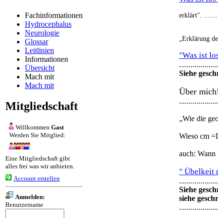
Fachinformationen
erklärt". .........
Hydrocephalus
Neurologie
„Erklärung de
Glossar
Leitlinien
"Was ist l
Informationen
....................
Übersicht
Siehe gesch
Mach mit
Mach mit
Über mich
....................
Mitgliedschaft
„Wie die ge
Willkommen
Gast
Werden Sie Mitglied:
Wieso cm =D
auch: Wann 
Eine Mitgliedschaft gibt
alles frei was wir anbieten.
" Übelkeit
Account erstellen
....................
Siehe gesch
Anmelden:
siehe gesch
Benutzername
....................