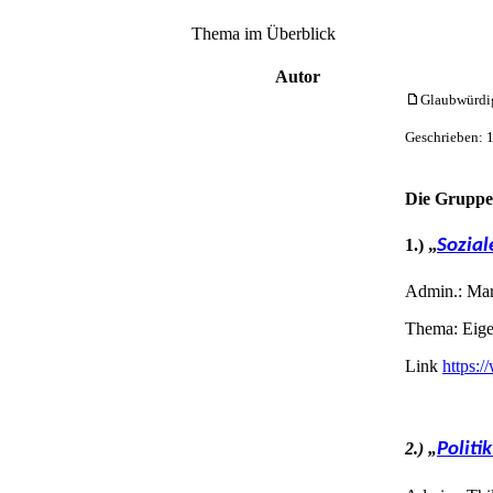
Thema im Überblick
Autor
Glaubwürdigk
Geschrieben: 
Die Gruppen
1.) „
Sozial
Admin.: Mart
Thema: Eige
Link
https:
2.) „
Politi