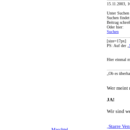
15.11.2003, 16.02
Unter Suchen 
Suchen findet
Beitrag schre
Oder hier:
Suchen
....................
[size=17px]
PS: Auf der „
Hier einmal m
....................
„Ob es überha
Wer meint 
JA!
Wir sind w
Starre Ven
„
Maschtel