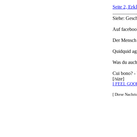
Erk
Seite 2,
....................
Siehe: Geschriebe
Auf facebo
Der Mensch g
Quidquid agi
Was du auch
Cui bono? -
[/size]
I FEEL GOO
[ Diese Nachri