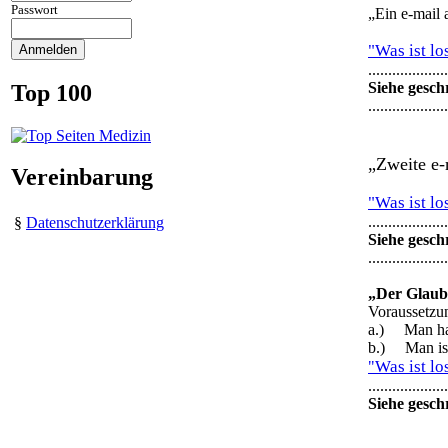
Passwort
„Ein e-mail 
"Was ist l
....................
Siehe gesch
Top 100
....................
„Zweite e-
Vereinbarung
"Was ist l
....................
§
Datenschutzerklärung
Siehe gesch
....................
„Der Glaube 
Voraussetzun
a.) Man ha
b.) Man ist
Was ist l
"
....................
Siehe gesch