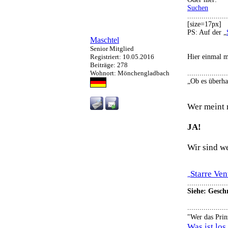
Suchen
....................
[size=17px]
PS: Auf der „
Maschtel
Senior Mitglied
Hier einmal m
Registriert: 10.05.2016
Beiträge: 278
....................
Wohnort: Mönchengladbach
„Ob es überha
Wer meint 
JA!
Wir sind w
Starre Ven
„
....................
Siehe: Gesch
....................
"Wer das Prin
Was ist lo