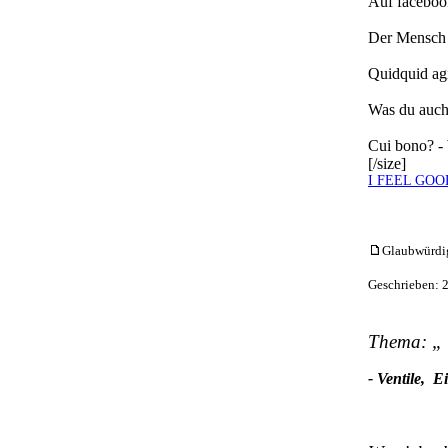
Auf facebo
Der Mensch g
Quidquid agi
Was du auch
Cui bono? -
[/size]
I FEEL GOO
Glaubwürdigk
Geschrieben: 
Thema: „
- Ventile,
Ei