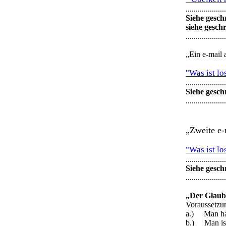
....................
Siehe gesch
siehe gesch
....................
„Ein e-mail 
"Was ist l
....................
Siehe gesch
....................
„Zweite e-
"Was ist l
....................
Siehe gesch
....................
„Der Glaube 
Voraussetzun
a.) Man ha
b.) Man ist