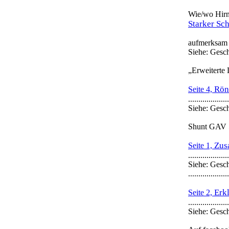
Wie/wo Hirnf
Starker Sc
aufmerksam gemach
Siehe: Geschriebe
„Erweiterte
Rönt
Seite 4,
....................
Siehe: Geschriebe
Shunt GAV 5
Zus
Seite 1,
....................
Siehe: Gesc
....................
Erk
Seite 2,
....................
Siehe: Geschriebe