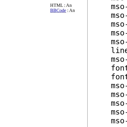
HTML : An
BBCode
: An