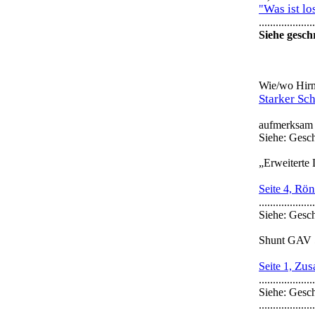
Was ist l
"
....................
Siehe gesch
Wie/wo Hirnf
Starker Sc
aufmerksam gemach
Siehe: Geschriebe
„Erweiterte
Rönt
Seite 4,
....................
Siehe: Geschriebe
Shunt GAV 5
Zus
Seite 1,
....................
Siehe: Gesc
....................