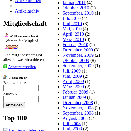
Artikelthemen
Januar, 2011
(4)
Oktober, 2010
(1)
Artikelarchiv
September, 2010
(1)
Juli, 2010
(4)
Mitgliedschaft
Juni, 2010
(3)
Mai, 2010
(4)
April, 2010
(2)
Willkommen
Gast
März, 2010
(3)
Werden Sie Mitglied:
Februar, 2010
(1)
Dezember, 2009
(3)
Eine Mitgliedschaft gibt
November, 2009
(2)
alles frei was wir anbieten.
Oktober, 2009
(8)
September, 2009
(1)
Account erstellen
Juli, 2009
(1)
Juni, 2009
(2)
Anmelden:
April, 2009
(1)
Benutzername
März, 2009
(2)
Februar, 2009
(1)
Passwort
Januar, 2009
(1)
Dezember, 2008
(1)
November, 2008
(2)
September, 2008
(1)
Top 100
August, 2008
(2)
Juli, 2008
(1)
Juni, 2008
(2)