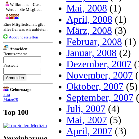
Willkommen
Gast
Mai, 2008
(1)
Werden Sie Mitglied:
April, 2008
(1)
Eine Mitgliedschaft gibt
März, 2008
(3)
alles frei was wir anbieten.
Account erstellen
Februar, 2008
(1)
Anmelden:
Januar, 2008
(2)
Benutzername
Dezember, 2007
(
Passwort
November, 2007
(
Oktober, 2007
(5)
Geburtstage:
xtra
September, 2007
(
Matze79
Juli, 2007
(4)
Top 100
Mai, 2007
(5)
April, 2007
(3)
Vereinbarung