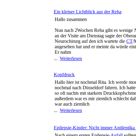
Ein kleiner Lichtblick aus der Reha
Hallo zusammen
Nun nach 2Wochen Reha gibt es wenige N
an der Visite am Dienstag sagte der Oberar
Neurochirurg auf den ich wartete die
CT
/
angesehen hat und er meinte da würde ein
Er nahm
...
Weiterlesen
Kopfdruck
Hallo hier ist nochmal Rita. Ich werde mor
nochmal nach Düsseldorf fahren. Ich hatte
so oft nachts mit starkem Druckkopfschm
außerdem war es mir ziemlich schlecht da
war auch ziemlich
...
Weiterlesen
Epilepsie-Kinder: Nicht immer Antileptika 
Nach einem ersten Epilepsie-
Anfall
sollte