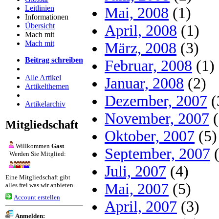
Leitlinien
Mai, 2008
(1)
Informationen
Übersicht
April, 2008
(1)
Mach mit
Mach mit
März, 2008
(3)
Beitrag schreiben
Februar, 2008
(1)
Alle Artikel
Januar, 2008
(2)
Artikelthemen
Dezember, 2007
(
Artikelarchiv
November, 2007
(
Mitgliedschaft
Oktober, 2007
(5)
Willkommen
Gast
September, 2007
(
Werden Sie Mitglied:
Juli, 2007
(4)
Eine Mitgliedschaft gibt
Mai, 2007
(5)
alles frei was wir anbieten.
Account erstellen
April, 2007
(3)
Anmelden: