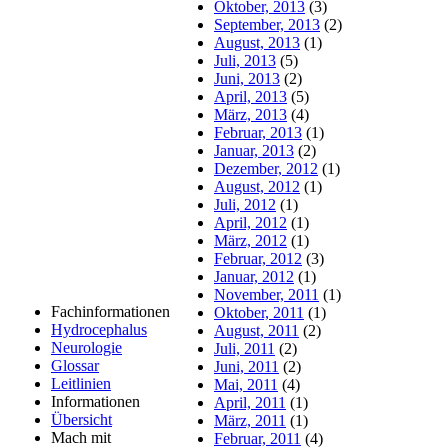
Oktober, 2013
(3)
September, 2013
(2)
August, 2013
(1)
Juli, 2013
(5)
Juni, 2013
(2)
April, 2013
(5)
März, 2013
(4)
Februar, 2013
(1)
Januar, 2013
(2)
Dezember, 2012
(1)
August, 2012
(1)
Juli, 2012
(1)
April, 2012
(1)
März, 2012
(1)
Februar, 2012
(3)
Januar, 2012
(1)
November, 2011
(1)
Fachinformationen
Oktober, 2011
(1)
Hydrocephalus
August, 2011
(2)
Neurologie
Juli, 2011
(2)
Glossar
Juni, 2011
(2)
Leitlinien
Mai, 2011
(4)
Informationen
April, 2011
(1)
Übersicht
März, 2011
(1)
Mach mit
Februar, 2011
(4)