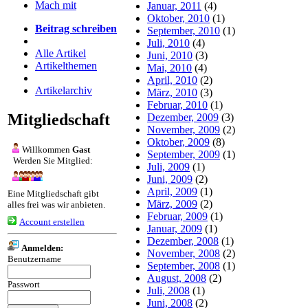
Mach mit
Januar, 2011
(4)
Oktober, 2010
(1)
Beitrag schreiben
September, 2010
(1)
Juli, 2010
(4)
Alle Artikel
Juni, 2010
(3)
Artikelthemen
Mai, 2010
(4)
April, 2010
(2)
Artikelarchiv
März, 2010
(3)
Februar, 2010
(1)
Mitgliedschaft
Dezember, 2009
(3)
November, 2009
(2)
Oktober, 2009
(8)
Willkommen
Gast
September, 2009
(1)
Werden Sie Mitglied:
Juli, 2009
(1)
Juni, 2009
(2)
April, 2009
(1)
Eine Mitgliedschaft gibt
März, 2009
(2)
alles frei was wir anbieten.
Februar, 2009
(1)
Account erstellen
Januar, 2009
(1)
Dezember, 2008
(1)
Anmelden:
November, 2008
(2)
Benutzername
September, 2008
(1)
August, 2008
(2)
Passwort
Juli, 2008
(1)
Juni, 2008
(2)