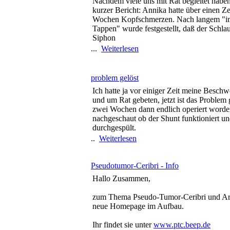
Nachdem viele uns mit Rat begleitet haben
kurzer Bericht: Annika hatte über einen Z
Wochen Kopfschmerzen. Nach langem "i
Tappen" wurde festgestellt, daß der Schl
Siphon
...
Weiterlesen
problem gelöst
Ich hatte ja vor einiger Zeit meine Besch
und um Rat gebeten, jetzt ist das Problem g
zwei Wochen dann endlich operiert worde
nachgeschaut ob der Shunt funktioniert u
durchgespült.
..
Weiterlesen
Pseudotumor-Ceribri - Info
Hallo Zusammen,
zum Thema Pseudo-Tumor-Ceribri und Arno
neue Homepage im Aufbau.
Ihr findet sie unter
www.ptc.beep.de