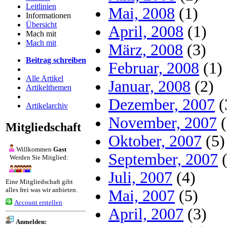
Leitlinien
Mai, 2008
(1)
Informationen
Übersicht
April, 2008
(1)
Mach mit
Mach mit
März, 2008
(3)
Beitrag schreiben
Februar, 2008
(1)
Alle Artikel
Januar, 2008
(2)
Artikelthemen
Dezember, 2007
(
Artikelarchiv
November, 2007
(
Mitgliedschaft
Oktober, 2007
(5)
Willkommen
Gast
September, 2007
(
Werden Sie Mitglied:
Juli, 2007
(4)
Eine Mitgliedschaft gibt
alles frei was wir anbieten.
Mai, 2007
(5)
Account erstellen
April, 2007
(3)
Anmelden: