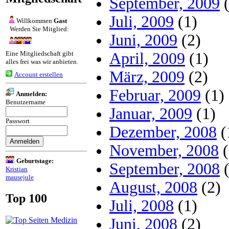
September, 2009
(
Juli, 2009
(1)
Willkommen
Gast
Werden Sie Mitglied:
Juni, 2009
(2)
Eine Mitgliedschaft gibt
April, 2009
(1)
alles frei was wir anbieten.
März, 2009
(2)
Account erstellen
Februar, 2009
(1)
Anmelden:
Benutzername
Januar, 2009
(1)
Passwort
Dezember, 2008
(
November, 2008
(
Geburtstage:
September, 2008
(
Kristian
mausejule
August, 2008
(2)
Top 100
Juli, 2008
(1)
Juni, 2008
(2)