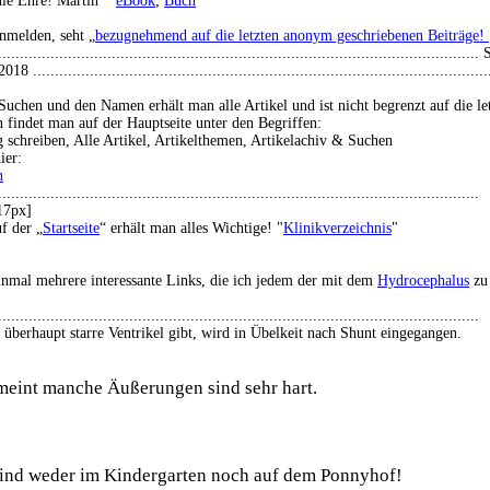
ie Ehre! Martin
eBook
;
Buch
anmelden, seht „
bezugnehmend auf die letzten anonym geschriebenen Beiträge!
...............................................................................................
8 .........................................................................................................
Suchen und den Namen erhält man alle Artikel und ist nicht begrenzt auf die le
 findet man auf der Hauptseite unter den Begriffen:
g schreiben, Alle Artikel, Artikelthemen, Artikelachiv & Suchen
ier:
n
..............................................................................................................
17px]
f der „
Startseite
“ erhält man alles Wichtige! "
Klinikverzeichnis
"
inmal mehrere interessante Links, die ich jedem der mit dem
Hydrocephalus
zu 
..............................................................................................................
 überhaupt starre Ventrikel gibt, wird in Übelkeit nach Shunt eingegangen.
meint manche Äußerungen sind sehr hart.
sind weder im Kindergarten noch auf dem Ponnyhof!