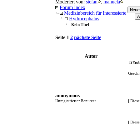
Moderiert von:
stefan
,
manuela
Forum Index
Medizinbereich für Interessierte
Hydrocephalus
Kein Titel
Seite 1
2
nächste Seite
Autor
End
Geschr
anonymous
Unregistrierter Benutzer
[ Dies
[ Dies