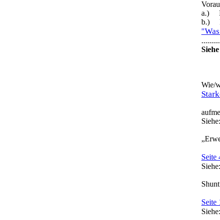
Vorau
a.) M
b.) M
Was 
"
.........
Siehe
Wie/w
Stark
aufmerks
Siehe: G
„Erwe
Seite
Siehe: G
Shunt
Seite
Siehe: 