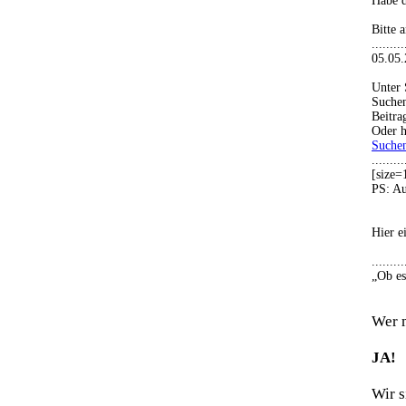
Habe d
Bitte 
........
05.05.201
Unter 
Suchen
Beitra
Oder h
Suche
.........
[size=
PS: Au
Hier e
.........
„Ob es
Wer 
JA!
Wir 