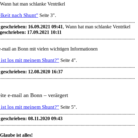
 Wann hat man schlanke Ventrikel
lkeit nach Shunt"
Seite 3".
..............................................................................................................
 geschrieben: 16.09.2021 09:41
, Wann hat man schlanke Ventrikel
 geschrieben: 17.09.2021 10:11
..............................................................................................................
e-mail an Bonn mit vielen wichtigen Informationen
ist los mit meinem Shunt?"
Seite 4".
..............................................................................................................
 geschrieben: 12.08.2020 16:37
..............................................................................................................
ite e-mail an Bonn – verärgert
ist los mit meinem Shunt?"
Seite 5".
..............................................................................................................
 geschrieben: 08.11.2020 09:43
..............................................................................................................
Glaube ist alles!