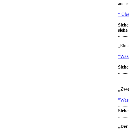
auch:
" Übe
.........
Siehe
siehe
.........
„Ein 
"Was 
.........
Siehe
.........
„Zwe
"Was 
.........
Siehe
.........
„Der 