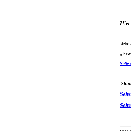
Hier
siehe
„
Erw
Seite
Shun
Seit
Seit