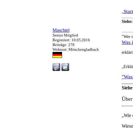
Star
„
.........
Siehe:
Maschtel
.........
Senior Mitglied
"Wer d
Registriert: 10.05.2016
Was i
Beiträge: 278
Wohnort: Mönchengladbach
erklärt".
„Erklä
"Was 
.........
Siehe
Über
.........
„Wie 
Wieso