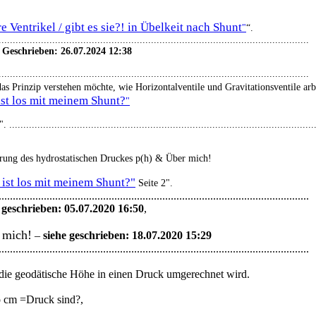
re Ventrikel / gibt es sie?! in Übelkeit nach Shunt
"
“.
..............................................................................................................
 Geschrieben: 26.07.2024 12:38
..............................................................................................................
as Prinzip verstehen möchte, wie Horizontalventile und Gravitationsventile ar
st los mit meinem Shunt?
"
 ............................................................................................................
rung des hydrostatischen Druckes p(h) & Über mich!
ist los mit meinem Shunt?"
Seite 2".
..............................................................................................................
 geschrieben: 05.07.2020 16:50
,
 mich!
–
siehe geschrieben: 18.07.2020 15:29
..............................................................................................................
die geodätische Höhe in einen Druck umgerechnet wird.
 cm =Druck sind?,