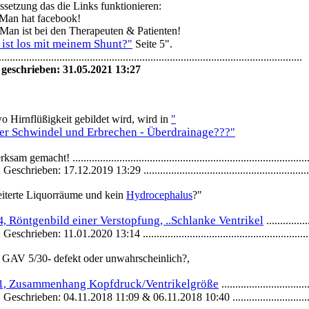
ssetzung das die Links funktionieren:
an hat facebook!
an ist bei den Therapeuten & Patienten!
ist los mit meinem Shunt?
"
Seite 5".
..............................................................................................................
 geschrieben: 31.05.2021 13:27
o Hirnflüßigkeit gebildet wird, wird in
"
er Schwindel und Erbrechen - Überdrainage???
"
am gemacht! .........................................................................................
eschrieben: 17.12.2019 13:29 ...................................................................
iterte Liquorräume und kein
Hydrocephalus
?"
Röntgenbild einer Verstopfung, ..Schlanke Ventrikel
 4,
................
eschrieben: 11.01.2020 13:14 ....................................................................
 GAV 5/30- defekt oder unwahrscheinlich?,
Zusammenhang Kopfdruck/Ventrikelgröße
 1,
................................
Geschrieben: 04.11.2018 11:09 & 06.11.2018 10:40 ...........................................