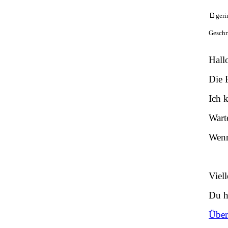
geri
Geschr
Hall
Die 
Ich 
Wart
Wenn
Viel
Du h
Über